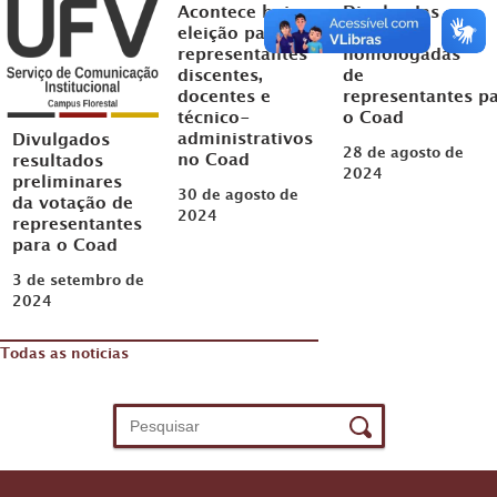
Acontece hoje
Divulgadas
eleição para
inscrições
representantes
homologadas
discentes,
de
docentes e
representantes p
técnico-
o Coad
administrativos
Divulgados
28 de agosto de
no Coad
resultados
2024
preliminares
30 de agosto de
da votação de
2024
representantes
para o Coad
3 de setembro de
2024
Todas as noticias