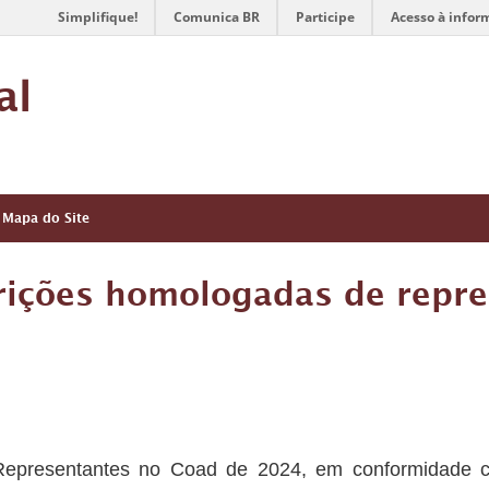
Simplifique!
Comunica BR
Participe
Acesso à infor
al
Mapa do Site
rições homologadas de repre
epresentantes no Coad de 2024, em conformidade co